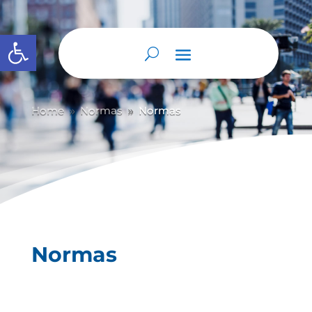
Abrir barra de herramientas
Home
Normas
Normas
9
9
Normas