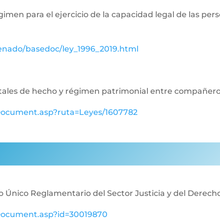
égimen para el ejercicio de la capacidad legal de las p
senado/basedoc/ley_1996_2019.html
aritales de hecho y régimen patrimonial entre compañe
ewDocument.asp?ruta=Leyes/1607782
o Único Reglamentario del Sector Justicia y del Derech
ewDocument.asp?id=30019870