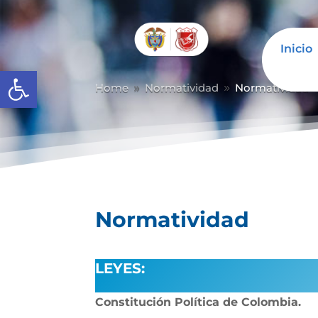
Inicio
Abrir barra de herramientas
Home
Normatividad
Normatividad
9
9
Normatividad
LEYES:
Constitución Política de Colombia.