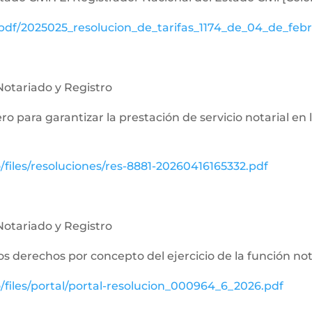
/pdf/2025025_resolucion_de_tarifas_1174_de_04_de_feb
Notariado y Registro
nero para garantizar la prestación de servicio notarial en
o/files/resoluciones/res-8881-20260416165332.pdf
Notariado y Registro
 los derechos por concepto del ejercicio de la función not
o/files/portal/portal-resolucion_000964_6_2026.pdf