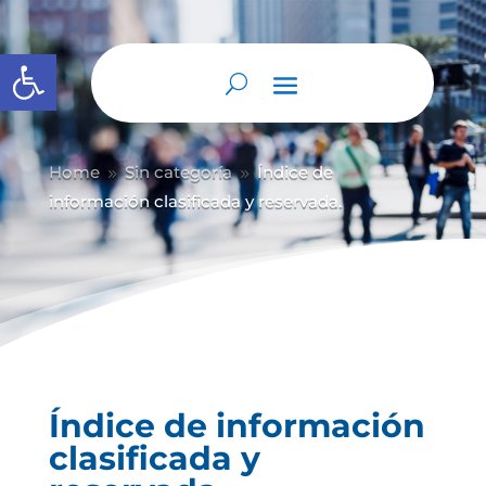
Abrir barra de herramientas
Home
Sin categoría
Índice de
9
9
información clasificada y reservada.
Índice de información
clasificada y