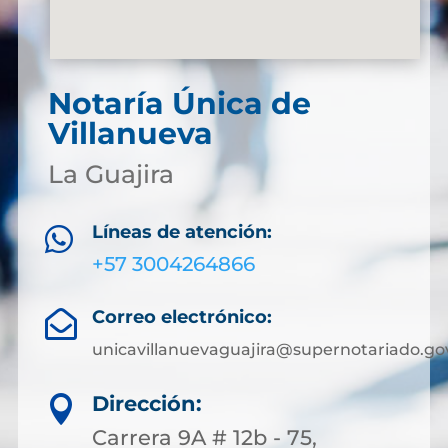
Notaría Única de
Villanueva
La Guajira
Líneas de atención:

+57 3004264866
Correo electrónico:

unicavillanuevaguajira@supernotariado.go
Dirección:

Carrera 9A # 12b - 75,