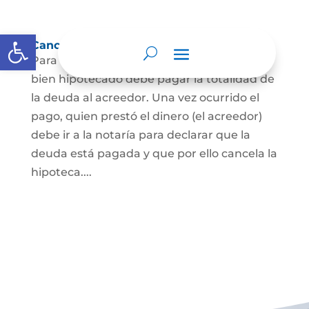
Abrir barra de herramientas
Cancelación de Hipoteca
Para cancelar una hipoteca, el dueño del
bien hipotecado debe pagar la totalidad de
la deuda al acreedor. Una vez ocurrido el
pago, quien prestó el dinero (el acreedor)
debe ir a la notaría para declarar que la
deuda está pagada y que por ello cancela la
hipoteca....