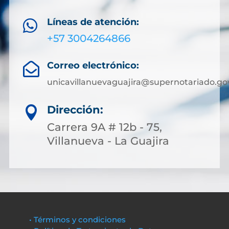
Líneas de atención:

+57 3004264866
Correo electrónico:

unicavillanuevaguajira@supernotariado.go
Dirección:

Carrera 9A # 12b - 75,
Villanueva - La Guajira
• Términos y condiciones