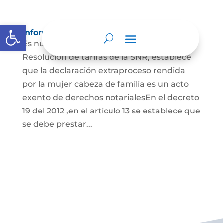
Abrir barra de herramientas
Información para Mujeres.
Es nuestro deber informar que La
Resolución de tarifas de la SNR, establece
que la declaración extraproceso rendida
por la mujer cabeza de familia es un acto
exento de derechos notarialesEn el decreto
19 del 2012 ,en el articulo 13 se establece que
se debe prestar...