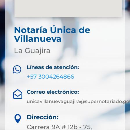
Notaría Única de
Villanueva
La Guajira
Líneas de atención:

+57 3004264866
Correo electrónico:

unicavillanuevaguajira@supernotariado.go
Dirección:

Carrera 9A # 12b - 75,