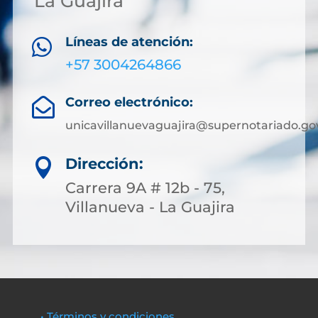
La Guajira
Líneas de atención:

+57 3004264866
Correo electrónico:

unicavillanuevaguajira@supernotariado.go
Dirección:

Carrera 9A # 12b - 75,
Villanueva - La Guajira
• Términos y condiciones