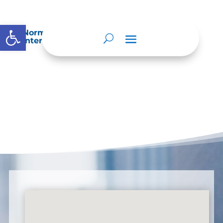
Abrir barra de herramientas
Normatividad especial que les aplique de
interés.