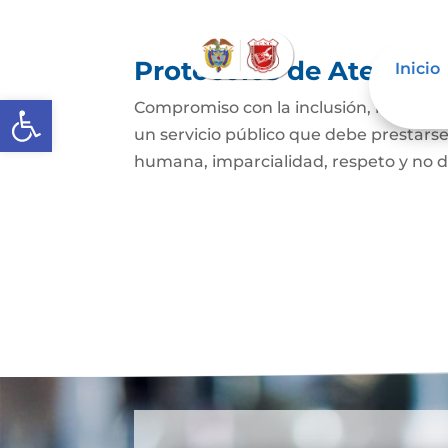
Protocolos de Atenció
Inicio
Abrir barra de herramientas
Compromiso con la inclusión, la igualda
un servicio público que debe prestars
humana, imparcialidad, respeto y no di