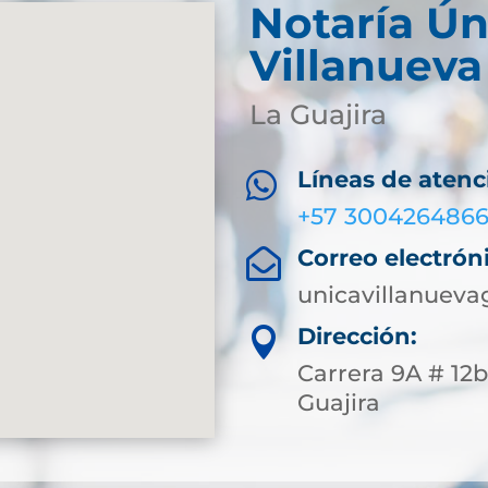
Notaría Ún
Villanueva
La Guajira
Líneas de atenc

+57 300426486
Correo electrón

unicavillanueva
Dirección:

Carrera 9A # 12b 
Guajira