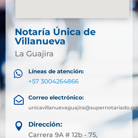
Notaría Única de
Villanueva
La Guajira
Líneas de atención:

+57 3004264866
Correo electrónico:

unicavillanuevaguajira@supernotariado.go
Dirección:

Carrera 9A # 12b - 75,