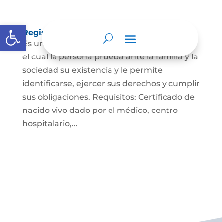
Abrir barra de herramientas
Registro Civil de Nacimiento
Es un documento indispensable mediante
el cual la persona prueba ante la familia y la
sociedad su existencia y le permite
identificarse, ejercer sus derechos y cumplir
sus obligaciones. Requisitos: Certificado de
nacido vivo dado por el médico, centro
hospitalario,...