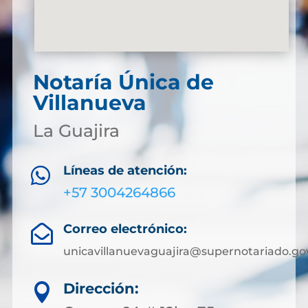
Notaría Única de
Villanueva
La Guajira
Líneas de atención:

+57 3004264866
Correo electrónico:

unicavillanuevaguajira@supernotariado.go
Dirección:
