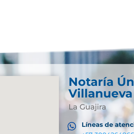
Notaría Ún
Villanueva
La Guajira
Líneas de atenc
