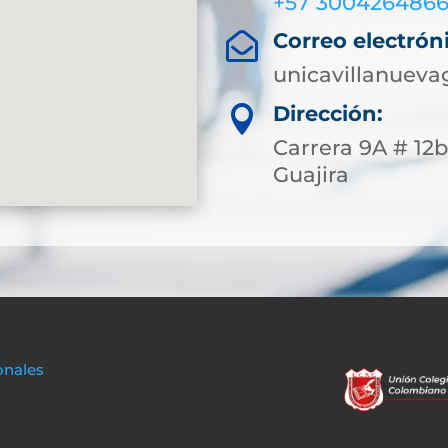
+57 300426486
Correo electrón

unicavillanueva
Dirección:

Carrera 9A # 12b 
Guajira
onales