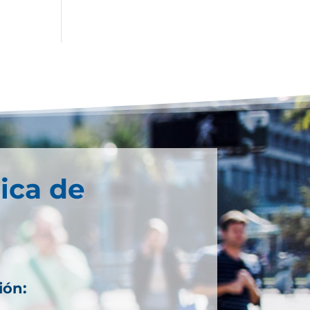
ica de
ión: