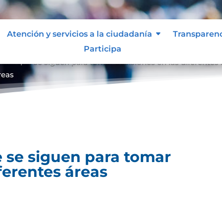
Atención y servicios a la ciudadanía
Transparen
Participa
entos que se siguen para tomar decisiones en las diferentes
reas
 se siguen para tomar
ferentes áreas