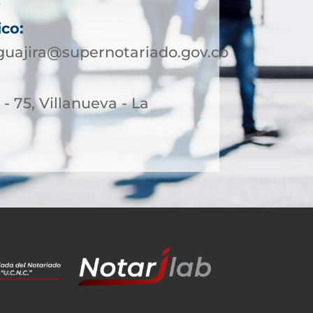
6
ico:
guajira@supernotariado.gov.co
- 75, Villanueva - La