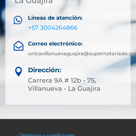
La Guajira
Líneas de atención:

+57 3004264866
Correo electrónico:

unicavillanuevaguajira@supernotariado.go
Dirección:

Carrera 9A # 12b - 75,
Villanueva - La Guajira
• Términos y condiciones